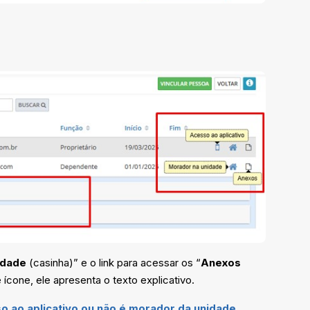
idade
(casinha)” e o link para acessar os “
Anexos
ícone, ele apresenta o texto explicativo.
o ao aplicativo ou não é morador da unidade.