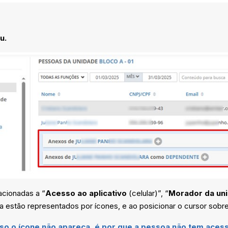
u.
acionadas a “
Acesso ao aplicativo
(celular)”, “
Morador da un
estão representados por ícones, e ao posicionar o cursor sobre 
so o ícone não apareça, é por que a pessoa não tem acess