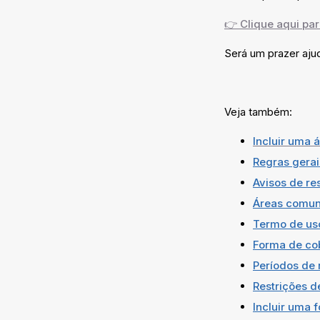
👉 Clique aqui pa
Será um prazer ajud
Veja também:
Incluir uma
Regras gera
Avisos de re
Áreas comun
Termo de us
Forma de co
Períodos de 
Restrições 
Incluir uma 