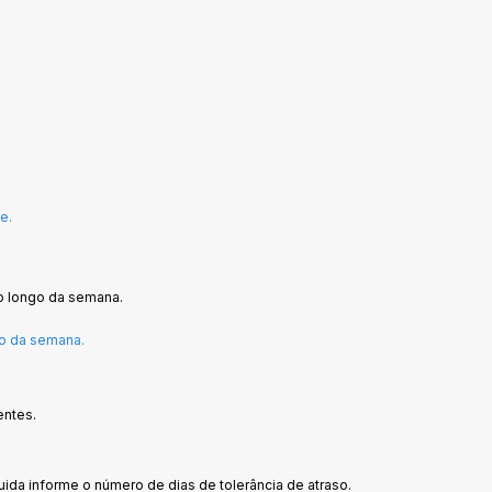
e.
o longo da semana.
o da semana.
entes.
da informe o número de dias de tolerância de atraso.