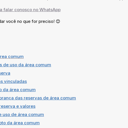
ra falar conosco no WhatsApp
ar você no que for preciso! 😊
 área comum
is de uso da área comum
serva
s vinculadas
o da área comum
brança das reservas de área comum
reserva e valores
de uso de área comum
foto da área comum